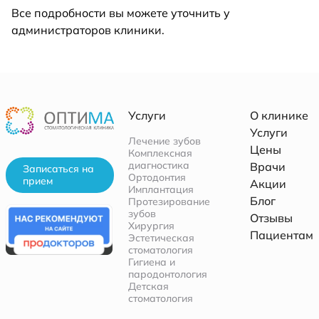
Все подробности вы можете уточнить у
администраторов клиники.
Услуги
О клинике
Услуги
Лечение зубов
Цены
Комплексная
диагностика
Врачи
Записаться на
Ортодонтия
прием
Акции
Имплантация
Блог
Протезирование
зубов
Отзывы
Хирургия
Пациентам
Эстетическая
стоматология
Гигиена и
пародонтология
Детская
стоматология