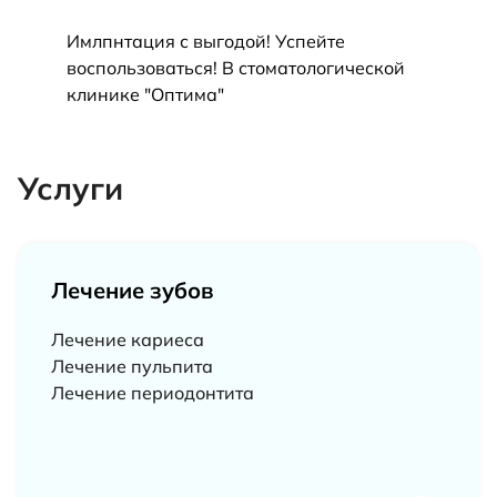
Имлпнтация с выгодой! Успейте
При о
воспользоваться! В стоматологической
метал
клинике "Оптима"
предо
Услуги
Лечение зубов
Лечение кариеса
Лечение пульпита
Лечение периодонтита