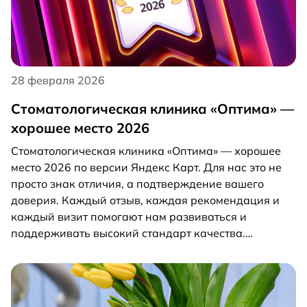
CURAPROX. В рамках курса специалисты изучили
более 30 ключевых тем — от диагностики и
профилактики до особенностей гигиены при
брекетах, элайнерах и имплантатах. Главная цель
обучения — совершенствование навыков
28 февраля 2026
индивидуального подбора средств гигиены и
грамотного обучения пациентов правильному уходу
Стоматологическая клиника «Оптима» —
за зубами и тканями, окружающими их. Философия
хорошее место 2026
iTOP проста и точна: Знаю — Умею — Применяю. Мы
Стоматологическая клиника «Оптима» — хорошее
уверены, что здоровая улыбка начинается с
место 2026 по версии Яндекс Карт. Для нас это не
правильной гигиены. В клинике «Оптима»
просто знак отличия, а подтверждение вашего
профилактика — это не формальность, а системная
доверия. Каждый отзыв, каждая рекомендация и
работа по мировым стандартам.
каждый визит помогают нам развиваться и
поддерживать высокий стандарт качества.
Спасибо, что выбираете нас!