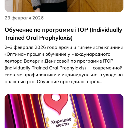
23 февраля 2026
Обучение по программе iTOP (Individually
Trained Oral Prophylaxis)
2–3 февраля 2026 года врачи и гигиенисты клиники
«Оптима» прошли обучение у международного
лектора Валерии Денисовой по программе iTOP
(Individually Trained Oral Prophylaxis) — современной
системе профилактики и индивидуального ухода за
полостью рта. Обучение проходило в трёх
направлениях — Classic, Ortho и Implant — и
включало как теоретическую часть, так и
практическую отработку методик на фантомах с
разбором клинических случаев. Программа iTOP
разработана профессором Иржи Шедельмайером
(Гамбургский университет) при поддержке