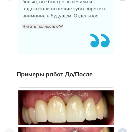
болью, все быстро вылечили и
адм
подсказали на какие зубы обратить
внимание в будущем. Отдельное
спасибо хотелось бы выразить
Читать полностью
администратору Софии! Сразу
поняла мою проблему по телефону и
посодействовала чтобы меня скорее
приняли и вылечили!
Примеры работ До/После