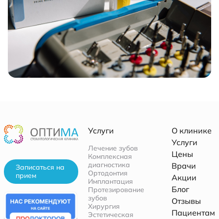
Услуги
О клинике
Услуги
Лечение зубов
Цены
Комплексная
диагностика
Врачи
Записаться на
Ортодонтия
прием
Акции
Имплантация
Блог
Протезирование
зубов
Отзывы
Хирургия
Пациентам
Эстетическая