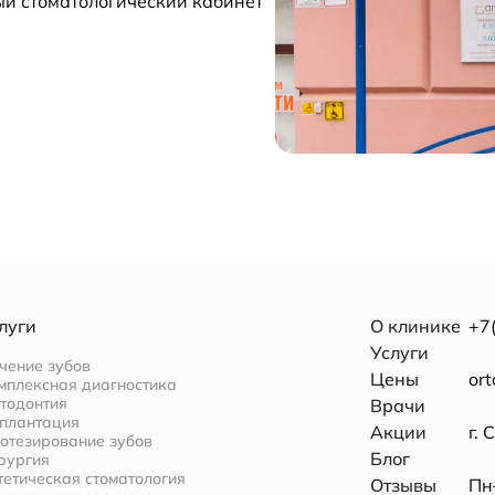
ый стоматологический кабинет
луги
О клинике
+7
Услуги
чение зубов
Цены
or
мплексная диагностика
тодонтия
Врачи
плантация
Акции
г. 
отезирование зубов
Блог
рургия
тетическая стоматология
Отзывы
Пн–