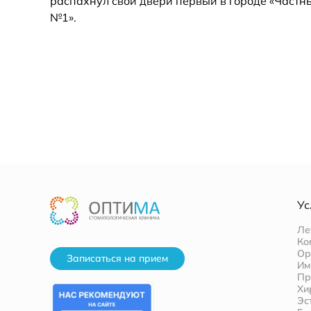
распахнул свои двери первый в городе «Частн
№1».
Ус
Ле
Ко
Ор
Записаться на прием
Им
Пр
Хи
Эс