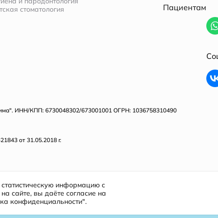
гиена и пародонтология
Пациентам
тская стоматология
Со
тима". ИНН/КПП: 6730048302/673001001 ОГРН: 1036758310490
843 от 31.05.2018 г.
т статистическую информацию с
на сайте, вы даёте согласие на
ика конфиденциальности".