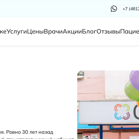
+7 (481
ке
Услуги
Цены
Врачи
Акции
Блог
Отзывы
Пацие
я. Ровно 30 лет назад