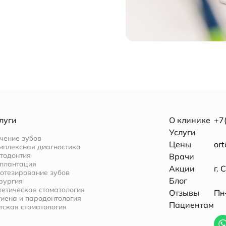
луги
О клинике
+7
Услуги
чение зубов
Цены
or
мплексная диагностика
тодонтия
Врачи
плантация
Акции
г. 
отезирование зубов
Блог
рургия
тетическая стоматология
Отзывы
Пн–
гиена и пародонтология
Пациентам
тская стоматология