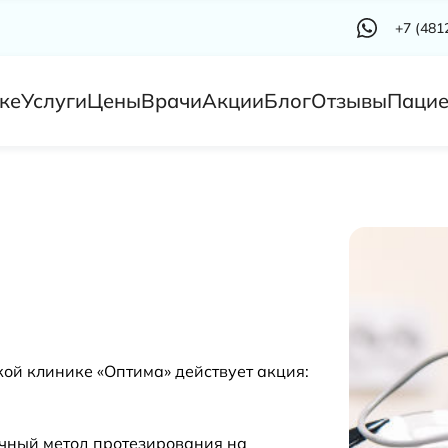
+7 (481
ке
Услуги
Цены
Врачи
Акции
Блог
Отзывы
Пацие
ской клинике «Оптима» действует акция:
ный метод протезирования на