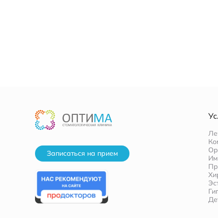
Ус
Ле
Ко
Ор
Записаться на прием
Им
Пр
Хи
Эс
Ги
Де