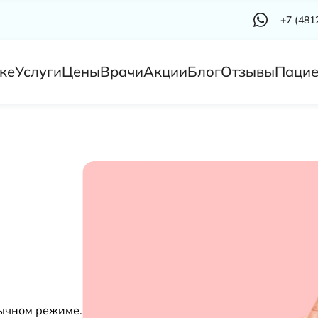
+7 (481
ке
Услуги
Цены
Врачи
Акции
Блог
Отзывы
Пацие
бычном режиме.