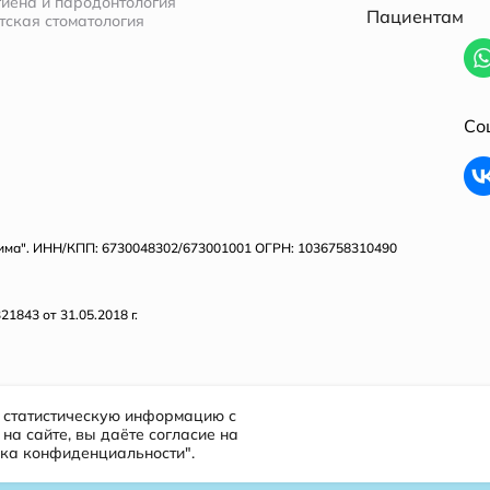
гиена и пародонтология
Пациентам
тская стоматология
Со
тима". ИНН/КПП: 6730048302/673001001 ОГРН: 1036758310490
843 от 31.05.2018 г.
т статистическую информацию с
на сайте, вы даёте согласие на
ика конфиденциальности".