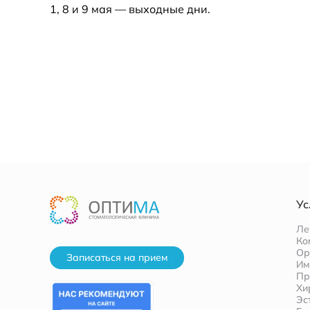
1, 8 и 9 мая — выходные дни.
Ус
Ле
Ко
Ор
Записаться на прием
Им
Пр
Хи
Эс