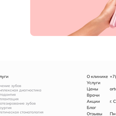
луги
О клинике
+7
Услуги
чение зубов
Цены
or
мплексная диагностика
тодонтия
Врачи
плантация
Акции
г. 
отезирование зубов
Блог
рургия
тетическая стоматология
Отзывы
Пн–