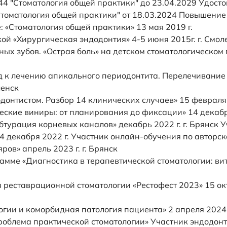
"Стоматология общей практики" до 23.04.2029 Удосто
матология общей практики" от 18.03.2024 Повышение
«Стоматология общей практики» 13 мая 2019 г.
й «Хирургическая эндодонтия» 4-5 июня 2015г. г. Смол
ых зубов. «Острая боль» на детском стоматологическом
д к лечению апикального периодонтита. Перелечивание
ленск
донтистом. Разбор 14 клинических случаев» 15 февраля 
еские виниры: от планирования до фиксации» 14 декабр
бтурация корневых каналов» декабрь 2022 г. г. Брянск 
 декабря 2022 г. Участник онлайн-обучения по авторс
ов» апрель 2023 г. г. Брянск
амме «Диагностика в терапевтической стоматологии: ви
 реставрационной стоматологии «Рестофест 2023» 15 октя
огии и коморбидная патология пациента» 2 апреля 2024 
облема практической стоматологии» Участник эндодонт