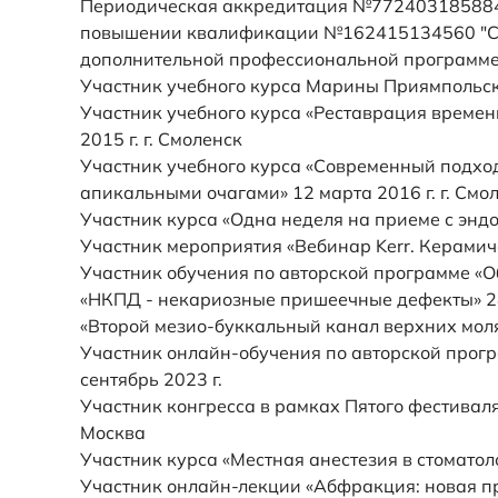
Периодическая аккредитация №7724031858844 
повышении квалификации №162415134560 "Сто
дополнительной профессиональной программе: 
Участник учебного курса Марины Приямпольско
Участник учебного курса «Реставрация временн
2015 г. г. Смоленск
Участник учебного курса «Современный подхо
апикальными очагами» 12 марта 2016 г. г. Смо
Участник курса «Одна неделя на приеме с эндо
Участник мероприятия «Вебинар Kerr. Керамич
Участник обучения по авторской программе «О
«НКПД - некариозные пришеечные дефекты» 24
«Второй мезио-буккальный канал верхних моляр
Участник онлайн-обучения по авторской прогр
сентябрь 2023 г.
Участник конгресса в рамках Пятого фестиваля
Москва
Участник курса «Местная анестезия в стоматол
Участник онлайн-лекции «Абфракция: новая пр