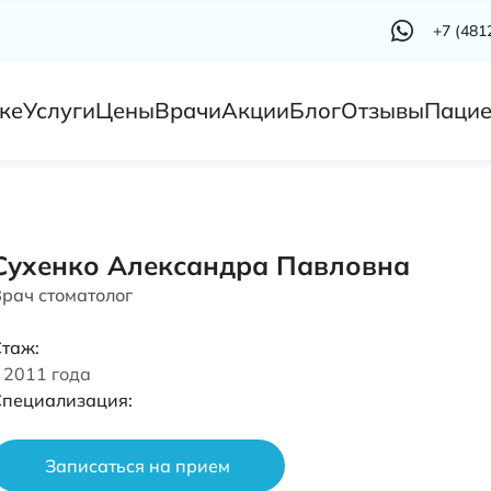
+7 (481
ке
Услуги
Цены
Врачи
Акции
Блог
Отзывы
Пацие
Сухенко Александра Павловна
рач стоматолог
таж:
 2011 года
Специализация:
Записаться на прием