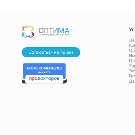
Ус
Ле
Ко
Ор
Записаться на прием
Им
Пр
Хи
Эс
Ги
Де