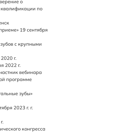
верение о
 квалификации по
енск
 приеме» 19 сентября
 зубов с крупными
2020 г.
я 2022 г.
Участник вебинара
кой программе
тальные зубы»
бря 2023 г. г.
г.
ического конгресса