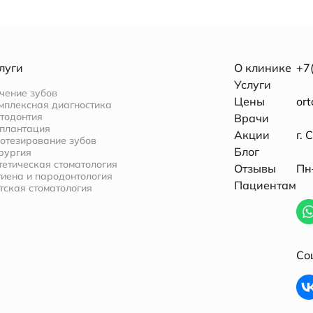
луги
О клинике
+7
Услуги
чение зубов
Цены
or
мплексная диагностика
тодонтия
Врачи
плантация
Акции
г. 
отезирование зубов
Блог
рургия
тетическая стоматология
Отзывы
Пн–
гиена и пародонтология
Пациентам
тская стоматология
Со